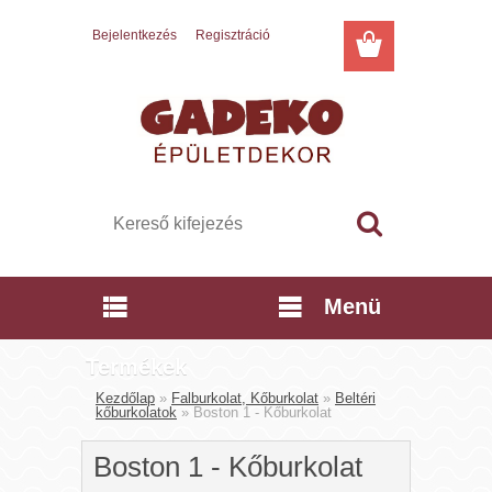
Bejelentkezés
Regisztráció
Menü
Termékek
Kezdőlap
»
Falburkolat, Kőburkolat
»
Beltéri
kőburkolatok
»
Boston 1 - Kőburkolat
Boston 1 - Kőburkolat