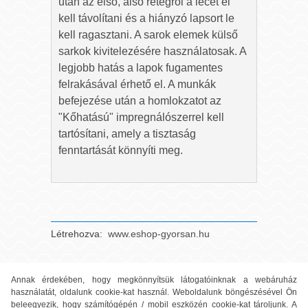
után az első, alsó rétegről a lécet el
kell távolítani és a hiányzó lapsort le
kell ragasztani. A sarok elemek külső
sarkok kivitelezésére használatosak. A
legjobb hatás a lapok fugamentes
felrakásával érhető el. A munkák
befejezése után a homlokzatot az
"Kőhatású" impregnálószerrel kell
tartósítani, amely a tisztaság
fenntartását könnyíti meg.
Létrehozva:
www.eshop-gyorsan.hu
Annak érdekében, hogy megkönnyítsük látogatóinknak a webáruház
használatát, oldalunk cookie-kat használ. Weboldalunk böngészésével Ön
beleegyezik, hogy számítógépén / mobil eszközén cookie-kat tároljunk. A