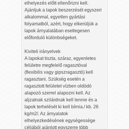
elhelyezés előtt ellenőrizni kell.
Ajánljuk a lapok beszerzését egyszeri
alkalommal, egyetlen gyártási
folyamatból, azért, hogy elkerüljük a
lapok árnyalatában esetlegesen
előforduló különbségeket.
Kiviteli irányelvek
A lapokat tiszta, száraz, egyenletes
felületre megfelelő ragasztóval
(flexibilis vagy gipszragasztó) kell
ragasztani. Szükség esetén a
ragasztott felületet vízben oldódó
alapozó szerrel alapozni kell. Az
aljzatnak szilárdnak kell lennie és a
lapok terhelését ki kell bírnia./ kb. 26
kg/m2/. Az árnyalatok
elhelyezkedésének egységessége
céljából ajánlott egyszerre több