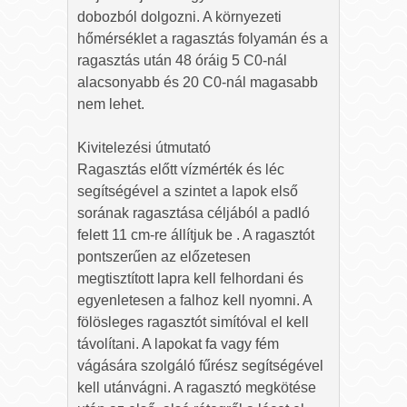
dobozból dolgozni. A környezeti
hőmérséklet a ragasztás folyamán és a
ragasztás után 48 óráig 5 C0-nál
alacsonyabb és 20 C0-nál magasabb
nem lehet.
Kivitelezési útmutató
Ragasztás előtt vízmérték és léc
segítségével a szintet a lapok első
sorának ragasztása céljából a padló
felett 11 cm-re állítjuk be . A ragasztót
pontszerűen az előzetesen
megtisztított lapra kell felhordani és
egyenletesen a falhoz kell nyomni. A
fölösleges ragasztót simítóval el kell
távolítani. A lapokat fa vagy fém
vágására szolgáló fűrész segítségével
kell utánvágni. A ragasztó megkötése