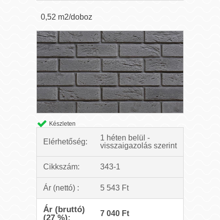
0,52 m2/doboz
Készleten
1 héten belül -
Elérhetőség:
visszaigazolás szerint
Cikkszám:
343-1
Ár (nettó) :
5 543 Ft
Ár (bruttó)
7 040 Ft
(27 %):