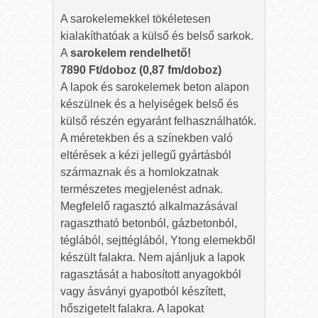
A sarokelemekkel tökéletesen
kialakíthatóak a külső és belső sarkok.
A
sarokelem rendelhető!
7890
Ft/doboz (0,87 fm/doboz)
A lapok és sarokelemek beton alapon
készülnek és a helyiségek belső és
külső részén egyaránt felhasználhatók.
A méretekben és a színekben való
eltérések a kézi jellegű gyártásból
származnak és a homlokzatnak
természetes megjelenést adnak.
Megfelelő ragasztó alkalmazásával
ragasztható betonból, gázbetonból,
téglából, sejttéglából, Ytong elemekből
készült falakra. Nem ajánljuk a lapok
ragasztását a habosított anyagokból
vagy ásványi gyapotból készített,
hőszigetelt falakra. A lapokat